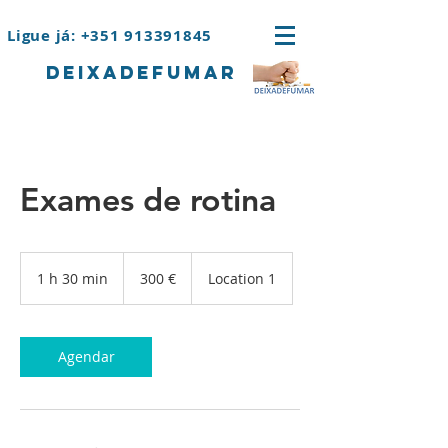
Ligue já: +351 913391845
deixadefumar
Exames de rotina
300
euros
1 h 30 min
1
300 €
Location 1
3
0
m
i
Agendar
n