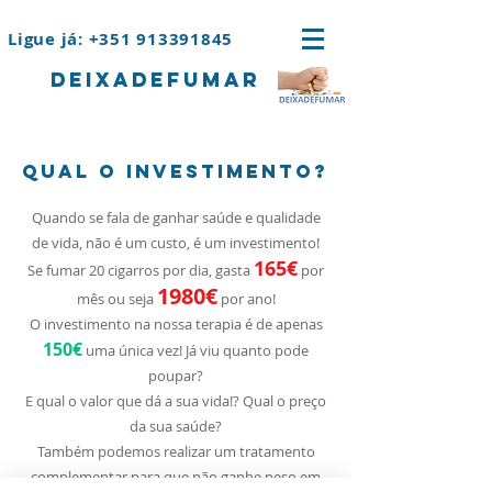
Ligue já: +351 913391845
deixadefumar
QUAL O INVESTIMENTO?
Quando se fala de ganhar saúde e qualidade
de vida, não é um custo, é um investimento!
165€
Se fumar 20 cigarros por dia, gasta
por
1980€
mês ou seja
por ano!
O investimento na nossa terapia é de apenas
150€
uma única vez! Já viu quanto pode
poupar?
E qual o valor que dá a sua vida!? Qual o preço
da sua saúde?
Também podemos realizar um tratamento
complementar para que não ganhe peso em