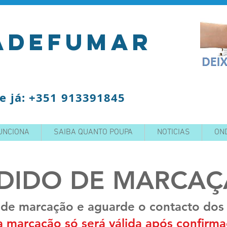
adefumar
e já: +351 913391845
UNCIONA
SAIBA QUANTO POUPA
NOTICIAS
ON
DIDO DE MARCA
 de marcação e aguarde o contacto dos 
marcação só será válida após confirma